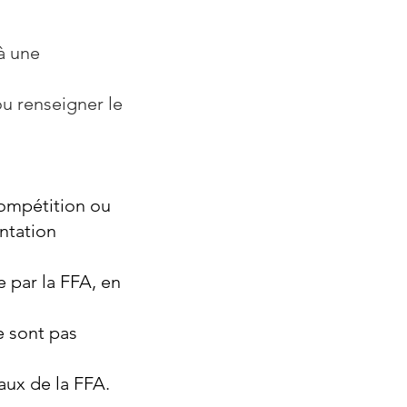
à une
ou renseigner le
compétition ou
entation
e par la FFA, en
e sont pas
aux de la FFA.