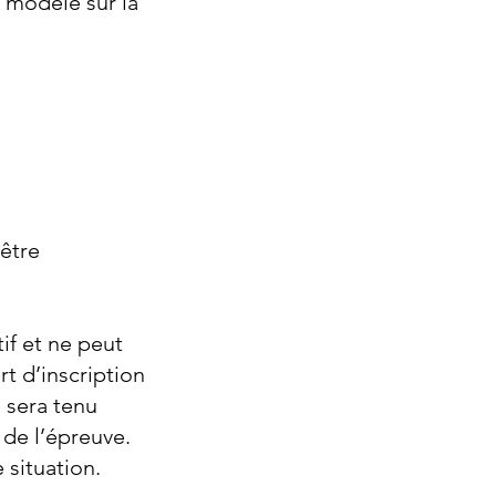
 modèle sur la
 être
if et ne peut
t d’inscription
 sera tenu
 de l’épreuve.
 situation.