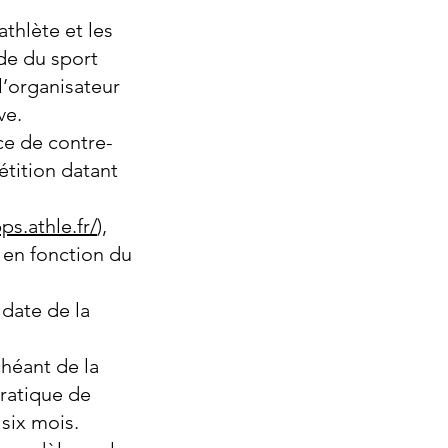
athlète et les
ode du sport
l’organisateur
ve.
ce de contre-
étition datant
ps.athle.fr/
),
 en fonction du
 date de la
chéant de la
pratique de
six mois.