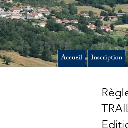
Accueil
Inscription
Règl
TRAI
Editi