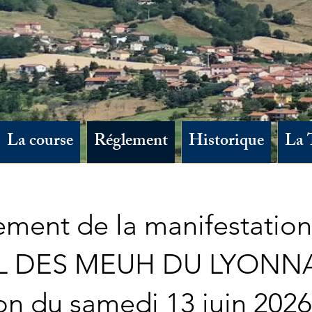
Résultats 2026
La course
Réglement
Historique
La 
ement de la manifestation
L DES MEUH DU LYONNA
on du samedi 13 juin 2026