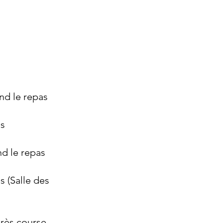
end le repas
es
nd le repas
s (Salle des
près course