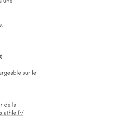
à une
e.
)
argeable sur le
r de la
s.athle.fr/