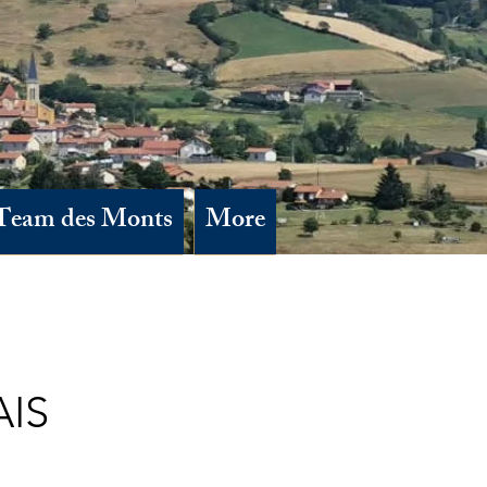
Team des Monts
More
IS